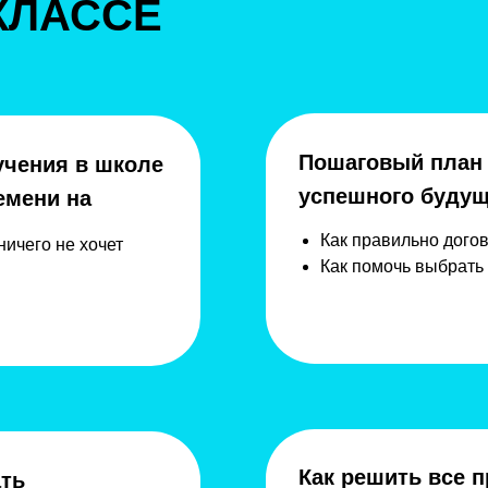
КЛАССЕ
Пошаговый план
учения в школе
успешного будущ
емени на
Как правильно дого
ничего не хочет
Как помочь выбрат
Как решить все
ать