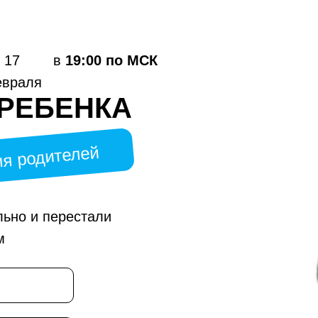
17
в
19:00 по МСК
враля
 РЕБЕНКА
ля родителей
льно и перестали
м