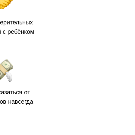
верительных
 с ребёнком
казаться от
ов навсегда