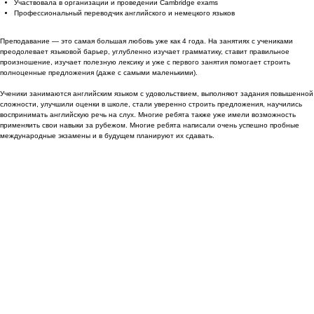
Участвовала в организации и проведении Cambridge exams
Профессиональный переводчик английского и немецкого языков
Преподавание — это самая большая любовь уже как 4 года. На занятиях с учениками
преодолевает языковой барьер, углубленно изучает грамматику, ставит правильное
произношение, изучает полезную лексику и уже с первого занятия помогает строить
полноценные предложения (даже с самыми маленькими).
Ученики занимаются английским языком с удовольствием, выполняют задания повышенной
сложности, улучшили оценки в школе, стали уверенно строить предложения, научились
воспринимать английскую речь на слух. Многие ребята также уже имели возможность
применяить свои навыки за рубежом. Многие ребята написали очень успешно пробные
международные экзамены и в будущем планируют их сдавать.