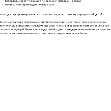
Добавление работ учеников в "избранное" командой Tinkercad
Являюсь магистром педагогических наук
Преподаю программирование на языке Scratch, робототехнику и графический дизайн.
В своей педагогической практике стремлюсь пробудить у детей интерес к современным
технологиям и искусству. Использую примеры из жизни и рисование схем для объяснения
сложных концепций. Верю в индивидуальный подход и поддерживаю учеников на пути к их
целям, помогая им преодолевать страх перед трудностями и ошибками.